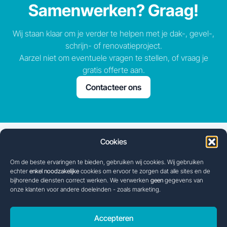
Samenwerken?
Graag!
Wij staan klaar om je verder te helpen met je dak-, gevel-,
schrijn- of renovatieproject.
Aarzel niet om eventuele vragen te stellen, of vraag je
gratis offerte aan.
Contacteer ons
Cookies
MC Dak- en Schrijnwerkerij BV
Legaal
BE 1004.667.503
Privacybeleid
Om de beste ervaringen te bieden, gebruiken wij cookies. Wij gebruiken
echter
enkel noodzakelijke
cookies om ervoor te zorgen dat alle sites en de
+32 472 03 74 09
Cookiebeleid
bijhorende diensten correct werken. We verwerken
geen
gegevens van
info@mc-construct.com
onze klanten voor andere doeleinden - zoals marketing.
Accepteren